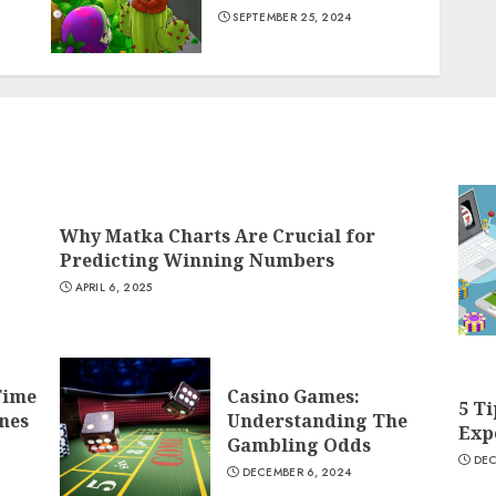
SEPTEMBER 25, 2024
Why Matka Charts Are Crucial for
Predicting Winning Numbers
APRIL 6, 2025
Time
Casino Games:
5 T
ines
Understanding The
Exp
Gambling Odds
DEC
DECEMBER 6, 2024