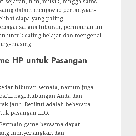
i sejarah, film, musik, hingga sains.
rsaing dalam menjawab pertanyaan-
lihat siapa yang paling
sebagai sarana hiburan, permainan ini
an untuk saling belajar dan mengenal
ing-masing.
me HP untuk Pasangan
kedar hiburan semata, namun juga
sitif bagi hubungan Anda dan
ak jauh. Berikut adalah beberapa
tuk pasangan LDR:
 Bermain game bersama dapat
yang menyenangkan dan