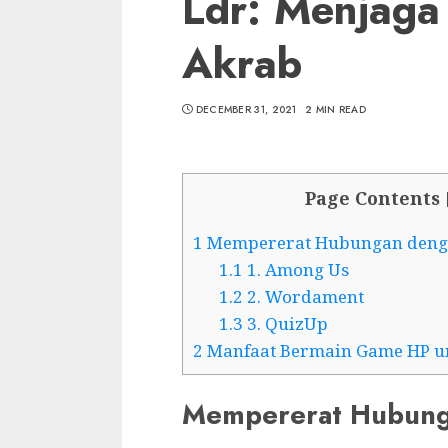
Ldr: Menjaga
Akrab
DECEMBER 31, 2021
2 MIN READ
Page Contents
1
Mempererat Hubungan deng
1.1
1. Among Us
1.2
2. Wordament
1.3
3. QuizUp
2
Manfaat Bermain Game HP u
Mempererat Hubung