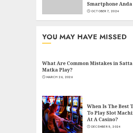
Smartphone Anda
OCTOBER 7, 2024
YOU MAY HAVE MISSED
What Are Common Mistakes in Satta
Matka Play?
MARCH 26, 2026
When Is The Best 
To Play Slot Mach
At A Casino?
DECEMBER 8, 2024