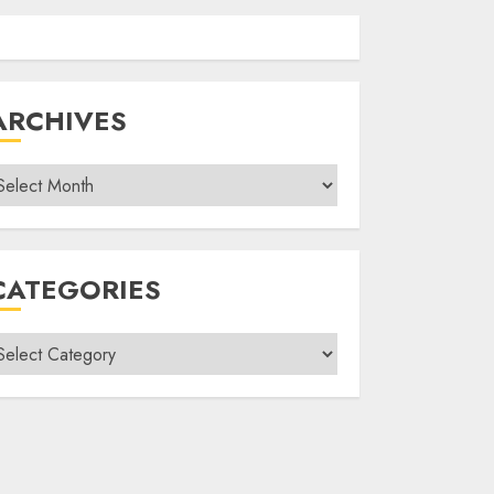
ARCHIVES
rchives
CATEGORIES
ategories