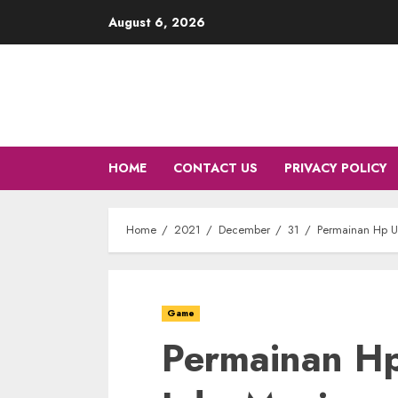
Skip
August 6, 2026
to
content
HOME
CONTACT US
PRIVACY POLICY
Home
2021
December
31
Permainan Hp U
Game
Permainan H