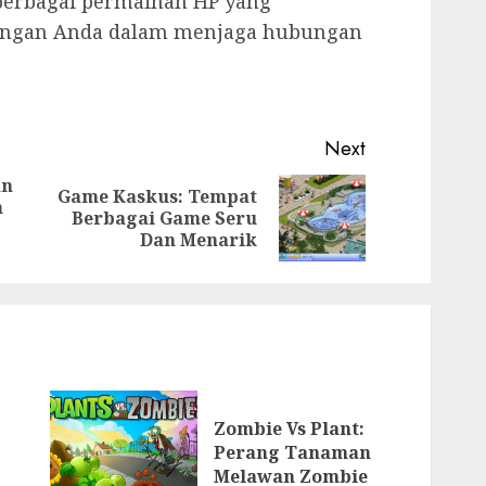
berbagai permainan HP yang
ngan Anda dalam menjaga hubungan
Next
an
Game Kaskus: Tempat
n
Previous
Next
Berbagai Game Seru
post:
post:
Dan Menarik
Zombie Vs Plant:
Perang Tanaman
Melawan Zombie