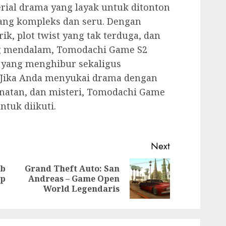
rial drama yang layak untuk ditonton
yang kompleks dan seru. Dengan
k, plot twist yang tak terduga, dan
g mendalam, Tomodachi Game S2
 yang menghibur sekaligus
Jika Anda menyukai drama dengan
natan, dan misteri, Tomodachi Game
ntuk diikuti.
Next
ub
Grand Theft Auto: San
Previous
Next
ap
Andreas – Game Open
post:
post:
World Legendaris