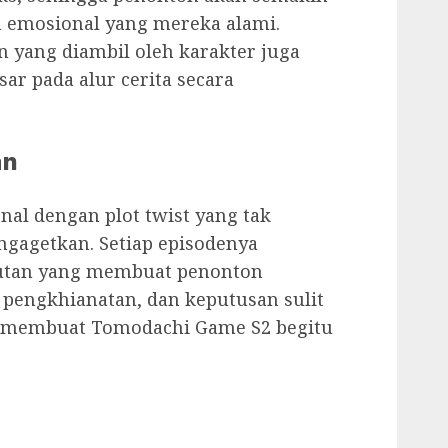
 emosional yang mereka alami.
n yang diambil oleh karakter juga
r pada alur cerita secara
an
al dengan plot twist yang tak
ngagetkan. Setiap episodenya
jutan yang membuat penonton
k, pengkhianatan, dan keputusan sulit
membuat Tomodachi Game S2 begitu