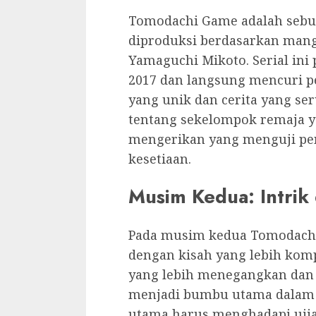
Tomodachi Game adalah sebua
diproduksi berdasarkan mang
Yamaguchi Mikoto. Serial ini
2017 dan langsung mencuri p
yang unik dan cerita yang s
tentang sekelompok remaja y
mengerikan yang menguji per
kesetiaan.
Musim Kedua: Intrik
Pada musim kedua Tomodach
dengan kisah yang lebih kom
yang lebih menegangkan dan 
menjadi bumbu utama dalam s
utama harus menghadapi ujia