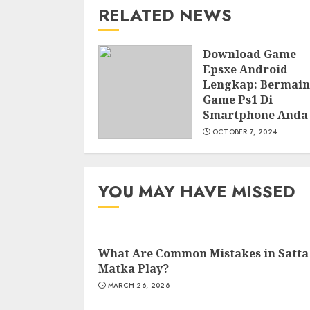
RELATED NEWS
Download Game
Epsxe Android
Lengkap: Bermain
Game Ps1 Di
Smartphone Anda
OCTOBER 7, 2024
YOU MAY HAVE MISSED
What Are Common Mistakes in Satta
Matka Play?
MARCH 26, 2026