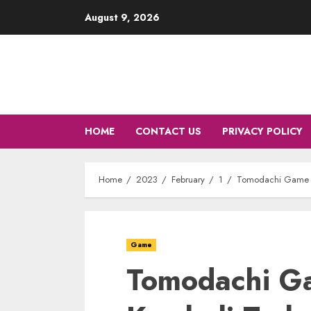
Skip
August 9, 2026
to
content
HOME
CONTACT US
PRIVACY POLICY
Home
2023
February
1
Tomodachi Game S
Game
Tomodachi G