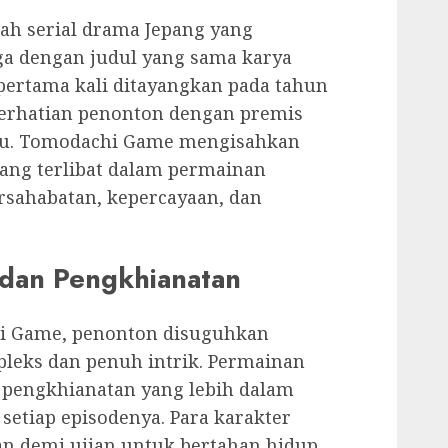
h serial drama Jepang yang
a dengan judul yang sama karya
 pertama kali ditayangkan pada tahun
erhatian penonton dengan premis
eru. Tomodachi Game mengisahkan
ang terlibat dalam permainan
sahabatan, kepercayaan, dan
 dan Pengkhianatan
i Game, penonton disuguhkan
pleks dan penuh intrik. Permainan
pengkhianatan yang lebih dalam
etiap episodenya. Para karakter
n demi ujian untuk bertahan hidup