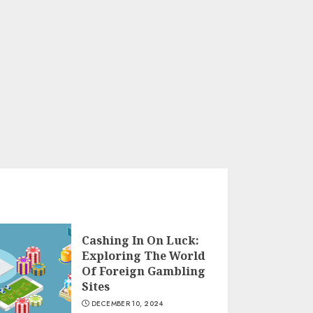
Cashing In On Luck:
Exploring The World
Of Foreign Gambling
Sites
DECEMBER 10, 2024