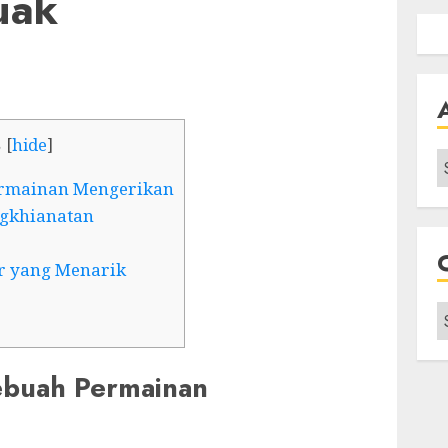
uak
s
[
hide
]
A
rmainan Mengerikan
ngkhianatan
 yang Menarik
C
ebuah Permainan