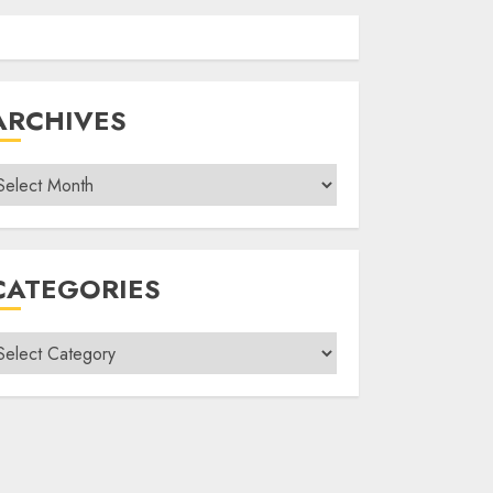
ARCHIVES
rchives
CATEGORIES
ategories